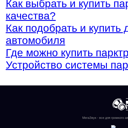
Как выбрать и купить п
качества?
Как подобрать и купить 
автомобиля
Где можно купить паркт
Устройство системы пар
МегаЗвук - все для громкого а