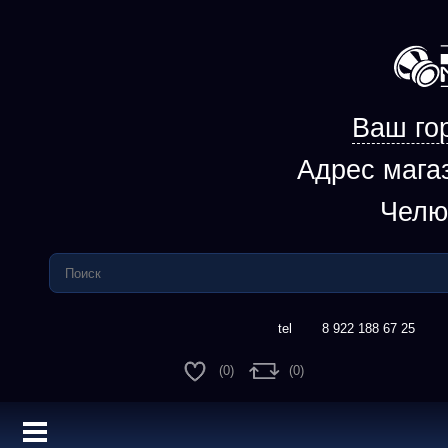
Ваш го
Адрес мага
Челю
8 922 188 67 25
(0)
(0)