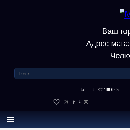
Ваш го
Адрес мага
Челю
8 922 188 67 25
(0)
(0)