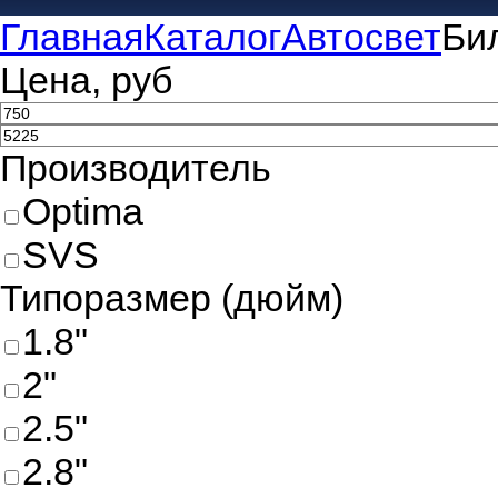
Главная
Каталог
Автосвет
Би
Цена, руб
Производитель
Optima
SVS
Типоразмер (дюйм)
1.8"
2"
2.5"
2.8"