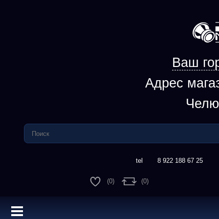
Ваш го
Адрес мага
Челю
8 922 188 67 25
(0)
(0)