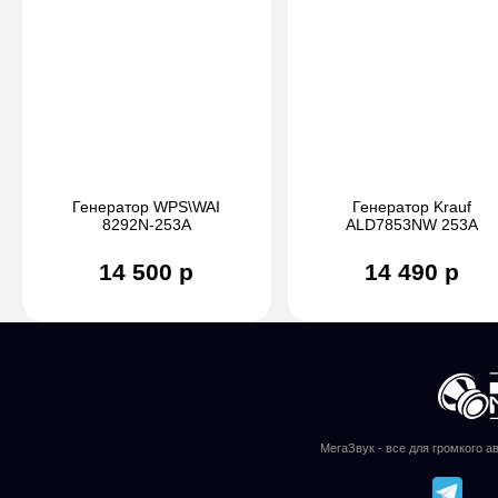
Генератор WPS\WAI
Генератор Krauf
8292N-253A
ALD7853NW 253А
14 500 р
14 490 р
МегаЗвук - все для громкого а